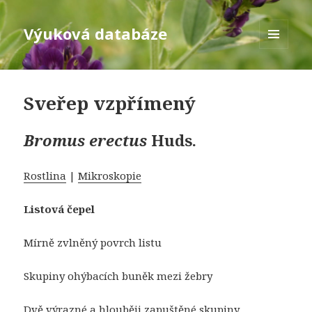
Výuková databáze
MENU
A
WIDGETY
Sveřep vzpřímený
Bromus erectus
Huds.
Rostlina
|
Mikroskopie
Listová čepel
Mírně zvlněný povrch listu
Skupiny ohýbacích buněk mezi žebry
Dvě výrazné a hlouběji zapuštěné skupiny